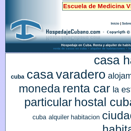
Escuela de Medicina Vi
Inicio
|
Sobre
Hospedaje en Cuba. Renta y alquiler de habit
renta de casas en cuba
+
alquiler de habitaciones
+
h
casa 
casa
varadero
aloja
cuba
renta car
moneda
la es
hostal cub
particular
ciuda
cuba
alquiler habitacion
habit