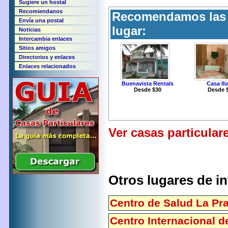
Sugiere un hostal
Recomiendanos
Recomendamos las s
Envía una postal
lugar:
Noticias
Intercambia enlaces
Sitios amigos
Directorios y enlaces
Enlaces relacionados
Buenavista Rentals
Casa Ili
Desde $30
Desde 
Ver casas particular
Otros lugares de i
Centro de Salud La Pr
Centro Internacional 