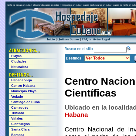
renta de casas en cuba
+
alquiler de casas en cuba
+
hospedaje en cuba
+
casas particulares en cuba
+
casas de renta en cub
Inicio
|
Quiénes Somos
|
FAQ's
|
Aviso Legal
Buscar en el sitio:
Playas
Destinos:
Ciudades
Naturaleza
Centro Nacion
Habana Vieja
Centro Habana
Científicas
Municipio Playa
Vedado
Santiago de Cuba
Ubicado en la localida
Camaguey
Trinidad
Habana
Viñales
Cienfuegos
Centro Nacional de Inv
Santa Clara
Baracoa