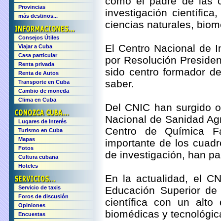
como el padre de las 
Provincias
investigación científic
más destinos...
ciencias naturales, biom
Consejos Útiles
El Centro Nacional de I
Viajar a Cuba
Casa particular
por Resolución Presidenc
Renta privada
sido centro formador d
Renta de Autos
saber.
Transporte en Cuba
Cambio de moneda
Clima en Cuba
Del CNIC han surgido o
Nacional de Sanidad Ag
Lugares de Interés
Centro de Química F
Turismo en Cuba
Mapas
importante de los cuadro
Fotos
de investigación, han p
Cultura cubana
Hoteles
En la actualidad, el CN
Servicio de taxis
Educación Superior de 
Foros de discusión
científica con un alto
Opiniones
biomédicas y tecnológic
Encuestas