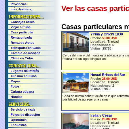
Provincias
Ver las casas parti
más destinos...
Consejos Útiles
Casas particulares 
Viajar a Cuba
Casa particular
Yirina y Chichi 1830
Renta privada
Precio:
50.00 USD
Localidad:
Trinidad
Renta de Autos
Habitaciones:
6
Transporte en Cuba
Visitas:
25718
Cambio de moneda
Cerca del mar y del monte está ubicada una ci
Clima en Cuba
resulta ser un lugar singular en...
Lugares de Interés
Hostal Brisas del Sur
Turismo en Cuba
Precio:
25.00 USD
Mapas
Localidad:
Trinidad
Habitaciones:
2
Fotos
Visitas:
6986
Cultura cubana
Casa de nueva construcción en la que rentamo
Hoteles
posibilidad de agregar una cama...
Servicio de taxis
Foros de discusión
Irelia y Cesar
Precio:
25.00 USD
Opiniones
Localidad:
Trinidad
Encuestas
Habitaciones:
2