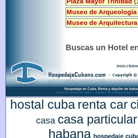
Plaza Mayor Trinidad
(
Museo de Arqueología
Museo de Arquitectura
Buscas un Hotel en
Inicio
|
Sobre
Hospedaje en Cuba. Renta y alquiler de habit
renta de casas en cuba
+
alquiler de habitaciones
+
h
hostal cuba
renta car
c
casa particular
casa
habana
hospedaje cub