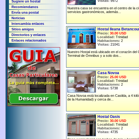
Visitas:
9972
Sugiere un hostal
Recomiendanos
Nuestra casa se encuentra en el centro de la c
servicios gastronómicos, además...
Envía una postal
Noticias
Intercambia enlaces
Hostal Ileana Betancou
Sitios amigos
Precio:
30.00 USD
Directorios y enlaces
Localidad:
Trinidad
Enlaces relacionados
Habitaciones:
2
Visitas:
21041
Nuestro Hostal está ubicado en el corazón del 
Terminal de Ómnibus y a solo dos...
Casa Novoa
Precio:
25.00 USD
Localidad:
Trinidad
Habitaciones:
2
Visitas:
5738
Casa Novoa está localizada en Casilda, a 4 ki
de la Humanidad) y cerca de...
Hostal Oasis
Precio:
30.00 USD
Localidad:
Trinidad
Habitaciones:
2
Visitas:
4735