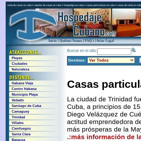
renta de casas en cuba
+
alquiler de casas en cuba
+
hospedaje en cuba
+
casas particulares en cuba
+
casas de renta en cub
Inicio
|
Quiénes Somos
|
FAQ's
|
Aviso Legal
Buscar en el sitio:
Playas
Destinos:
Ciudades
Naturaleza
Casas particul
Habana Vieja
Centro Habana
Municipio Playa
La ciudad de Trinidad fu
Vedado
Cuba, a principios de 15
Santiago de Cuba
Camaguey
Diego Velázquez de Cuéll
Trinidad
actitud emprendedora de 
Viñales
más prósperas de la Mayo
Cienfuegos
Santa Clara
.:más información de la
Baracoa