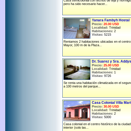
Casa semicolonial con techos de teja y hormigó
pero ha sido necesario hacer...
Yanara Fambyh Hostal
Precio:
20.00 USD
Localidad:
Trinidad
Habitaciones:
2
Visitas:
5215
Rentamos 2 habitaciones ubicadas en el centro h
Mayor, 100 m de la Plaza...
Dr. Suarez y Sra. Addy
Precio:
25.00 USD
Localidad:
Trinidad
Habitaciones:
1
Visitas:
9726
Se renta una habitación climatizada en el segun
a 100 metros del parque...
Casa Colonial Villa Mar
Precio:
30.00 USD
Localidad:
Trinidad
Habitaciones:
2
Visitas:
5000
Casa colonial en el centro histórico de la ciuda
interior (solo las...