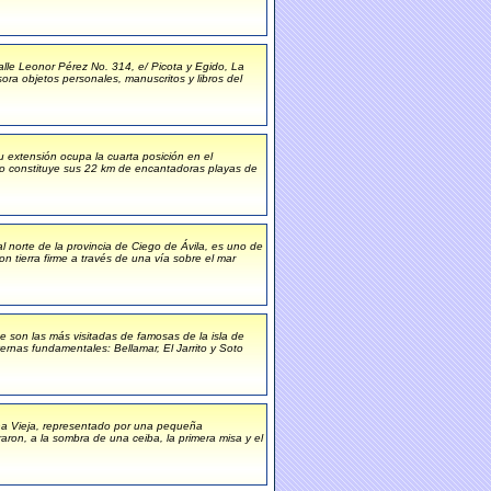
alle Leonor Pérez No. 314, e/ Picota y Egido, La
ra objetos personales, manuscritos y libros del
su extensión ocupa la cuarta posición en el
 lo constituye sus 22 km de encantadoras playas de
al norte de la provincia de Ciego de Ávila, es uno de
 tierra firme a través de una vía sobre el mar
e son las más visitadas de famosas de la isla de
nas fundamentales: Bellamar, El Jarrito y Soto
na Vieja, representado por una pequeña
aron, a la sombra de una ceiba, la primera misa y el