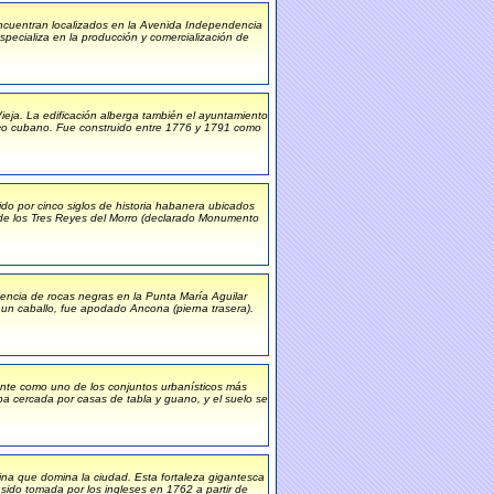
ncuentran localizados en la Avenida Independencia
cializa en la producción y comercialización de
ieja. La edificación alberga también el ayuntamiento
oco cubano. Fue construido entre 1776 y 1791 como
ido por cinco siglos de historia habanera ubicados
o de los Tres Reyes del Morro (declarado Monumento
sencia de rocas negras en la Punta María Aguilar
 un caballo, fue apodado Ancona (pierna trasera).
ente como uno de los conjuntos urbanísticos más
a cercada por casas de tabla y guano, y el suelo se
ina que domina la ciudad. Esta fortaleza gigantesca
sido tomada por los ingleses en 1762 a partir de