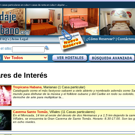
+
casas particulares en cuba
+
casas de renta en cuba
+
alquiler
...
FAQ's
|
Aviso Legal
¿Cómo Reservar?
|
Contácten
l sitio:
:
res de Interés
Tropicana Habana
, Marianao (1 Casa particular)
Catalogado como el más fastuoso cabaret a cielo abierto y nombrado además como Salón
mundo para disfrutar de la música y el folklore cubano y del Caribe en todo su colorido
derroche de arte para multiplicar la...
Caverna Santo Tomás
, Viñales (11 Casas particulares)
En el Moncada, 14 km al oeste del desvio de dos Hermanas y a 1,5 km dejando la carr
Viñales, se encuentra la Gran Caverna de Santo Tomás. Horario: 8.30-17.00. Son las 
en ocho niveles.