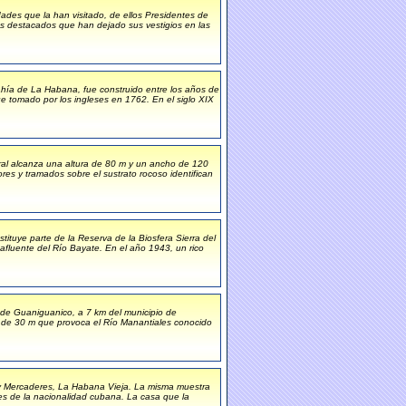
ades que la han visitado, de ellos Presidentes de
es destacados que han dejado sus vestigios en las
bahía de La Habana, fue construido entre los años de
e tomado por los ingleses en 1762. En el siglo XIX
ral alcanza una altura de 80 m y un ancho de 120
ores y tramados sobre el sustrato rocoso identifican
stituye parte de la Reserva de la Biosfera Sierra del
 afluente del Río Bayate. En el año 1943, un rico
ra de Guaniguanico, a 7 km del municipio de
ra de 30 m que provoca el Río Manantiales conocido
o y Mercaderes, La Habana Vieja. La misma muestra
es de la nacionalidad cubana. La casa que la