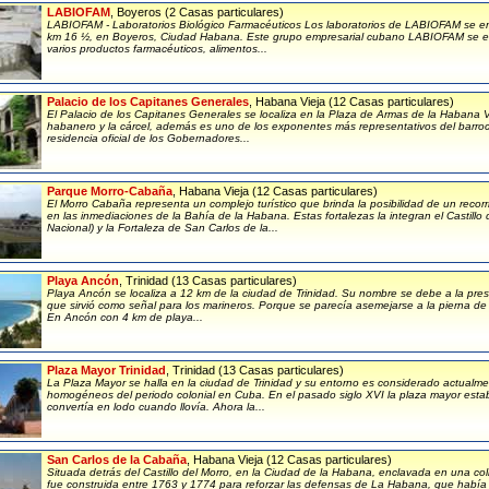
LABIOFAM
, Boyeros (2 Casas particulares)
LABIOFAM - Laboratorios Biológico Farmacéuticos Los laboratorios de LABIOFAM se e
km 16 ½, en Boyeros, Ciudad Habana. Este grupo empresarial cubano LABIOFAM se espe
varios productos farmacéuticos, alimentos...
Palacio de los Capitanes Generales
, Habana Vieja (12 Casas particulares)
El Palacio de los Capitanes Generales se localiza en la Plaza de Armas de la Habana V
habanero y la cárcel, además es uno de los exponentes más representativos del barr
residencia oficial de los Gobernadores...
Parque Morro-Cabaña
, Habana Vieja (12 Casas particulares)
El Morro Cabaña representa un complejo turístico que brinda la posibilidad de un recorr
en las inmediaciones de la Bahía de la Habana. Estas fortalezas la integran el Castill
Nacional) y la Fortaleza de San Carlos de la...
Playa Ancón
, Trinidad (13 Casas particulares)
Playa Ancón se localiza a 12 km de la ciudad de Trinidad. Su nombre se debe a la pre
que sirvió como señal para los marineros. Porque se parecía asemejarse a la pierna de
En Ancón con 4 km de playa...
Plaza Mayor Trinidad
, Trinidad (13 Casas particulares)
La Plaza Mayor se halla en la ciudad de Trinidad y su entorno es considerado actualm
homogéneos del periodo colonial en Cuba. En el pasado siglo XVI la plaza mayor estab
convertía en lodo cuando llovía. Ahora la...
San Carlos de la Cabaña
, Habana Vieja (12 Casas particulares)
Situada detrás del Castillo del Morro, en la Ciudad de la Habana, enclavada en una col
fue construida entre 1763 y 1774 para reforzar las defensas de La Habana, que había 