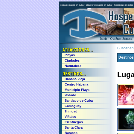
renta de casas en cuba
+
alquiler de casas en cuba
+
hospedaje en cuba
Inicio
|
Quiénes Somos
|
Buscar en e
Playas
Destinos
Ciudades
Naturaleza
Luga
Habana Vieja
Centro Habana
Municipio Playa
Vedado
Santiago de Cuba
Camaguey
Trinidad
Viñales
Cienfuegos
Santa Clara
Baracoa