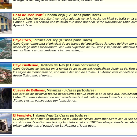
alberga, la de Gaspar Riberos de Vasconcelos, se edificó en el...
Casa de José Martí
, Habana Vieja (12 Casas particulares)
La Casa Natal de José Martí, conocida además como la casita de Martí se halla en la c
Habana Vieja. La sencilla construcción que hace honor al Héroe Nacional de Cuba ateso
Apóstol de la...
Cayo Coco
, Jardines del Rey (0 Casas particulares)
Cayo Coco representa el principal de los islotes del archipiélago Jardines del Rey, por 
archipiélago antes mencionado, con una superficie de 370 km2 y su principal atractivo
arenas finas y aguas verdosas y transparentes,...
Cayo Guillermo
, Jardines del Rey (0 Casas particulares)
Cayo Guillermo se localiza en la familia de los cayos del Archipiélago Jardines del Rey, 
los cayos de menor tamaño, con una extensión de 18 km2. Guillermo esta conectado con
desde Turiguanó, al norte...
Cuevas de Bellamar
, Matanzas (3 Casas particulares)
Las cuevas de Bellamar fueron descubiertas por un esclavo en el siglo XIX. Actualment
Cuba. Con una extensión de aproximadamente 2 mil metros, están formadas por 3 caver
Jíbaro, y estan compuestas por formaciones...
El templete
, Habana Vieja (12 Casas particulares)
El Templete se encuentra ubicado en la Plaza de Armas, correspondiente con la Haba
construcción de estilo neoclásico y fundado en el año 1828 en el lugar donde se celebr
primer cabildo tras el traslado de La Habana al lugar que...