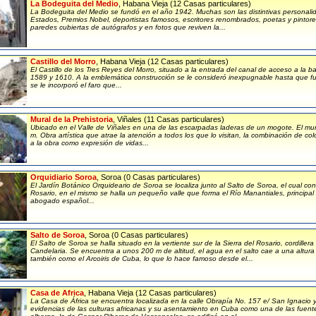
La Bodeguita del Medio
, Habana Vieja (12 Casas particulares)
La Bodeguita del Medio se fundó en el año 1942. Muchas son las distintivas personalid
Estados, Premios Nobel, deportistas famosos, escritores renombrados, poetas y pintor
paredes cubiertas de autógrafos y en fotos que reviven la...
Castillo del Morro
, Habana Vieja (12 Casas particulares)
El Castillo de los Tres Reyes del Morro, situado a la entrada del canal de acceso a la 
1589 y 1610. A la emblemática construcción se le consideró inexpugnable hasta que fu
se le incorporó el faro que...
Mural de la Prehistoria
, Viñales (11 Casas particulares)
Ubicado en el Valle de Viñales en una de las escarpadas laderas de un mogote. El mu
m. Obra artística que atrae la atención a todos los que lo visitan, la combinación de col
a la obra como expresión de vidas...
Orquidiario Soroa
, Soroa (0 Casas particulares)
El Jardín Botánico Orquideario de Soroa se localiza junto al Salto de Soroa, el cual con
Rosario, en el mismo se halla un pequeño valle que forma el Río Manantiales, principal
abogado español...
Salto de Soroa
, Soroa (0 Casas particulares)
El Salto de Soroa se halla situado en la vertiente sur de la Sierra del Rosario, cordille
Candelaria. Se encuentra a unos 200 m de altitud, el agua en el salto cae a una altu
también como el Arcoiris de Cuba, lo que lo hace famoso desde el...
Casa de Africa
, Habana Vieja (12 Casas particulares)
La Casa de África se encuentra localizada en la calle Obrapía No. 157 e/ San Ignaci
evidencias de las culturas africanas y su asentamiento en Cuba como una de las fuent