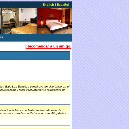
English
|
Español
os
Recomendar a un amigo
 Bajo Las Estrellas constituye un sitio único en el
, musicalidad y ritmo conjuntamente representa un
etera hacia Minas de Matahambre, al oeste de
grutas mas grandes de Cuba con unas 46 galerias