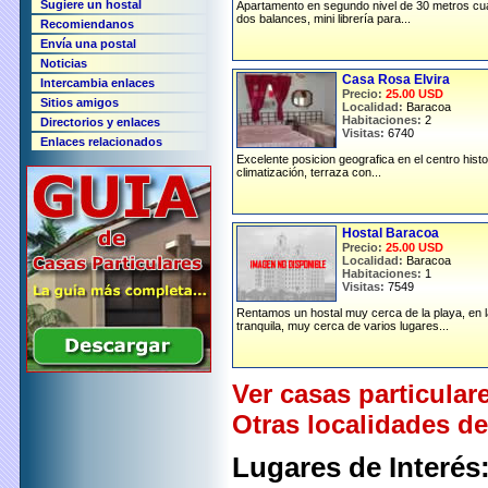
Sugiere un hostal
Apartamento en segundo nivel de 30 metros cua
dos balances, mini librería para...
Recomiendanos
Envía una postal
Noticias
Casa Rosa Elvira
Intercambia enlaces
Precio:
25.00 USD
Sitios amigos
Localidad:
Baracoa
Habitaciones:
2
Directorios y enlaces
Visitas:
6740
Enlaces relacionados
Excelente posicion geografica en el centro hist
climatización, terraza con...
Hostal Baracoa
Precio:
25.00 USD
Localidad:
Baracoa
Habitaciones:
1
Visitas:
7549
Rentamos un hostal muy cerca de la playa, en
tranquila, muy cerca de varios lugares...
Ver casas particular
Otras localidades 
Lugares de Interés