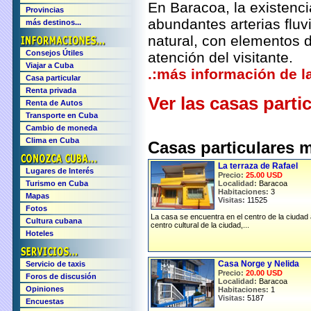
En Baracoa, la existenci
Provincias
abundantes arterias fluv
más destinos...
natural, con elementos d
Consejos Útiles
atención del visitante.
Viajar a Cuba
.:más información de l
Casa particular
Renta privada
Ver las casas parti
Renta de Autos
Transporte en Cuba
Cambio de moneda
Clima en Cuba
Casas particulares
La terraza de Rafael
Lugares de Interés
Precio:
25.00 USD
Turismo en Cuba
Localidad:
Baracoa
Habitaciones:
3
Mapas
Visitas:
11525
Fotos
La casa se encuentra en el centro de la ciudad a
Cultura cubana
centro cultural de la ciudad,...
Hoteles
Casa Norge y Nelida
Servicio de taxis
Precio:
20.00 USD
Foros de discusión
Localidad:
Baracoa
Opiniones
Habitaciones:
1
Visitas:
5187
Encuestas