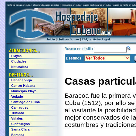
renta de casas en cuba
+
alquiler de casas en cuba
+
hospedaje en cuba
+
casas particulares en cuba
+
casas de renta en cub
Inicio
|
Quiénes Somos
|
FAQ's
|
Aviso Legal
Buscar en el sitio:
Playas
Destinos:
Ciudades
Naturaleza
Casas particu
Habana Vieja
Centro Habana
Municipio Playa
Baracoa fue la primera v
Vedado
Cuba (1512), por ello s
Santiago de Cuba
Camaguey
al visitante la posibilid
Trinidad
mejor conservados de la 
Viñales
costumbres y tradiciones
Cienfuegos
Santa Clara
Baracoa