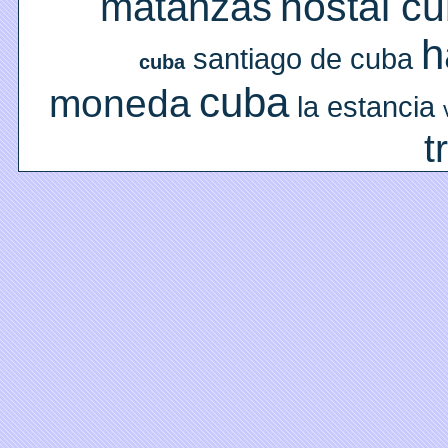
hostal c
matanzas
h
santiago de cuba
cuba
cuba
moneda
la estancia
t