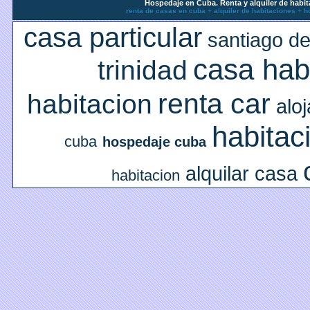
Hospedaje en Cuba. Renta y alquiler de habit
renta de casas en cuba
+
alquiler de habitaciones
+
h
casa particular
santiago d
casa ha
trinidad
renta car
habitacion
alo
habitac
cuba
hospedaje cuba
alquilar casa
habitacion