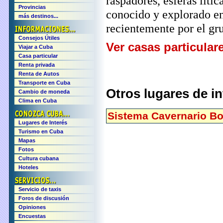
raspadores, esferas lític
Provincias
conocido y explorado en
más destinos...
recientemente por el g
Consejos Útiles
Ver casas particular
Viajar a Cuba
Casa particular
Renta privada
Renta de Autos
Transporte en Cuba
Otros lugares de i
Cambio de moneda
Clima en Cuba
Sistema Cavernario B
Lugares de Interés
Turismo en Cuba
Mapas
Fotos
Cultura cubana
Hoteles
Servicio de taxis
Foros de discusión
Opiniones
Encuestas