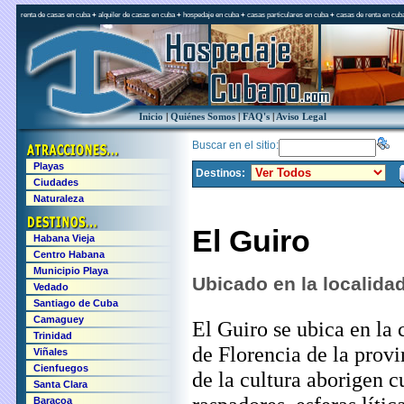
renta de casas en cuba
+
alquiler de casas en cuba
+
hospedaje en cuba
+
casas particulares en cuba
+
casas de renta en cub
Inicio
|
Quiénes Somos
|
FAQ's
|
Aviso Legal
Buscar en el sitio:
Playas
Destinos:
Ciudades
Naturaleza
El Guiro
Habana Vieja
Centro Habana
Municipio Playa
Ubicado en la localida
Vedado
Santiago de Cuba
Camaguey
El Guiro se ubica en la
Trinidad
de Florencia de la provi
Viñales
Cienfuegos
de la cultura aborigen 
Santa Clara
Baracoa