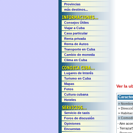
Provincias
más destinos...
Consejos Útiles
Viajar a Cuba
Casa particular
Renta privada
Renta de Autos
Transporte en Cuba
Cambio de moneda
Clima en Cuba
Lugares de Interés
Turismo en Cuba
Mapas
Ver la u
Fotos
Cultura cubana
Caracter
Hoteles
» Nombre
» Direcci
Servicio de taxis
» Habitac
» Comodi
Foros de discusión
Opiniones
- Aire aco
- Terraza/
Encuestas