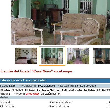
bicación del hostal "Casa Nivia" en el mapa
ísticas de esta Casa particular:
:
Casa Nivia
» Propietario:
Nivia Melendez
» Localidad:
Santiago de Cuba
ón:
Gral. Portuondo (Trinidad) Nro. 510 e/ Hartman (San Felix) y Gral. Banderas (San Bartol
iones:
1
» Precio:
25.00 USD
habitación/noche
dades:
ndicionado
- Baño independiente
- 
Sala de estar
- Servicio de cena
- 