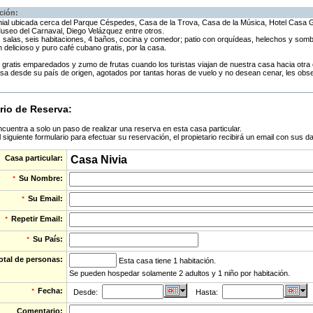
ción:
ial ubicada cerca del Parque Céspedes, Casa de la Trova, Casa de la Música, Hotel Casa 
useo del Carnaval, Diego Velázquez entre otros.
 salas, seis habitaciones, 4 baños, cocina y comedor; patio con orquídeas, helechos y som
n delicioso y puro café cubano gratis, por la casa.
gratis emparedados y zumo de frutas cuando los turistas viajan de nuestra casa hacia otra 
sa desde su país de origen, agotados por tantas horas de vuelo y no desean cenar, les obs
rio de Reserva:
cuentra a solo un paso de realizar una reserva en esta casa particular.
 siguiente formulario para efectuar su reservación, el propietario recibirá un email con sus d
Casa particular:
Casa Nivia
Su Nombre:
*
Su Email:
*
Repetir Email:
*
Su País:
*
otal de personas:
Esta casa tiene 1 habitación.
Se pueden hospedar solamente 2 adultos y 1 niño por habitación.
Fecha:
*
Desde:
Hasta:
Comentario: