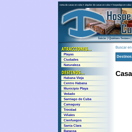
renta de casas en cuba
+
alquiler de casas en cuba
+
hospedaje en cuba
Inicio
|
Quiénes Somos
|
Buscar en e
Playas
Destinos
Ciudades
Naturaleza
Casa
Habana Vieja
Centro Habana
Municipio Playa
Vedado
Santiago de Cuba
Camaguey
Trinidad
Viñales
Cienfuegos
Santa Clara
Baracoa