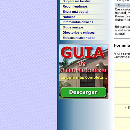
- Parqueo
Sugiere un hostal
» Descrip
Recomiendanos
Casa colon
Envía una postal
Bacardí, M
Posee tres
Noticias
disfrutar u
Intercambia enlaces
Brindamos 
Sitios amigos
nuestra ca
Directorios y enlaces
natural.
Enlaces relacionados
Formula
Ahora se en
Complete el
T
*