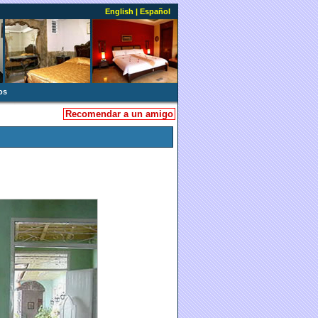
English
|
Español
os
Recomendar a un amigo