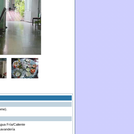
ome).
Agua Fría/Caliente
Lavandería