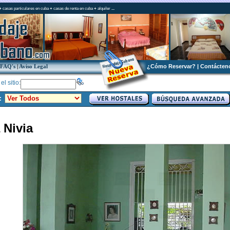
+
casas particulares en cuba
+
casas de renta en cuba
+
alquiler
...
FAQ's
|
Aviso Legal
¿Cómo Reservar?
|
Contácten
l sitio:
:
 Nivia