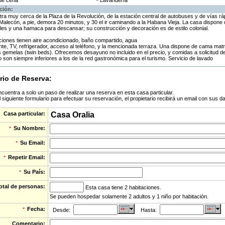
 de cena
- Lavandería
ción:
ra muy cerca de la Plaza de la Revolución, de la estación central de autobuses y de vías rápi
Malecón, a pie, demora 20 minutos, y 30 el ir caminando a la Habana Vieja. La casa dispone 
es y una hamaca para descansar; su construcción y decoración es de estilo colonial.
ciones tienen aire acondicionado, baño compartido, agua
iente, TV, refrigerador, acceso al teléfono, y la mencionada terraza. Una dispone de cama ma
 gemelas (twin beds). Ofrecemos desayuno no incluido en el precio, y comidas a solicitud d
 son siempre inferiores a los de la red gastronómica para el turismo. Servicio de lavado
rio de Reserva:
cuentra a solo un paso de realizar una reserva en esta casa particular.
 siguiente formulario para efectuar su reservación, el propietario recibirá un email con sus d
Casa particular:
Casa Oralia
Su Nombre:
*
Su Email:
*
Repetir Email:
*
Su País:
*
otal de personas:
Esta casa tiene 2 habitaciones.
Se pueden hospedar solamente 2 adultos y 1 niño por habitación.
Fecha:
*
Desde:
Hasta:
Comentario: