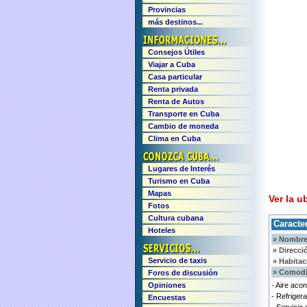
Provincias
más destinos...
Consejos Útiles
Viajar a Cuba
Casa particular
Renta privada
Renta de Autos
Transporte en Cuba
Cambio de moneda
Clima en Cuba
Lugares de Interés
Turismo en Cuba
Mapas
Ver la u
Fotos
Cultura cubana
Caracter
Hoteles
» Nombre
» Direcci
Servicio de taxis
» Habitac
» Comodi
Foros de discusión
Opiniones
- Aire aco
- Refriger
Encuestas