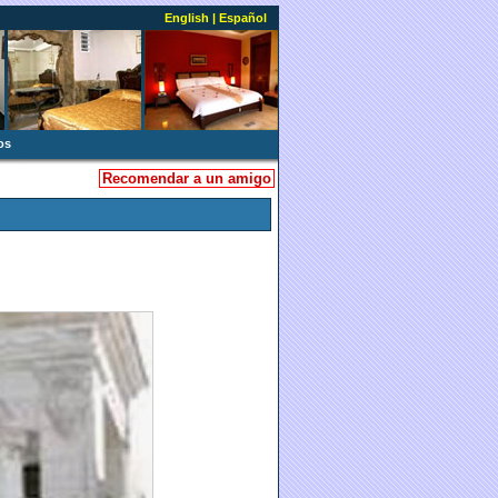
English
|
Español
os
Recomendar a un amigo