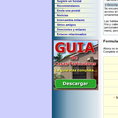
- Servicio
Sugiere un hostal
» Descrip
Recomiendanos
Se encuent
Envía una postal
acceso al 
ornamental
Noticias
Intercambia enlaces
Las habita
fría y cal
Sitios amigos
personales
Directorios y enlaces
menú, pero
Enlaces relacionados
Formula
Ahora se en
Complete el
T
*