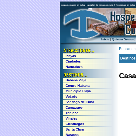
renta de casas en cuba
+
alquiler de casas en cuba
+
hospedaje en cuba
Inicio
|
Quiénes Somos
|
Buscar en e
Playas
Destinos
Ciudades
Naturaleza
Casa
Habana Vieja
Centro Habana
Municipio Playa
Vedado
Santiago de Cuba
Camaguey
Trinidad
Viñales
Cienfuegos
Santa Clara
Baracoa