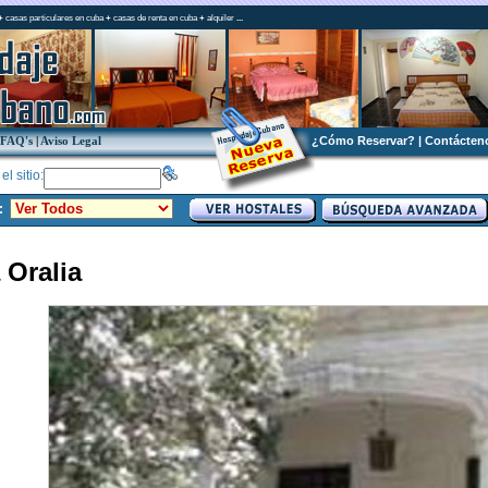
+
casas particulares en cuba
+
casas de renta en cuba
+
alquiler
...
FAQ's
|
Aviso Legal
¿Cómo Reservar?
|
Contácten
l sitio:
:
 Oralia