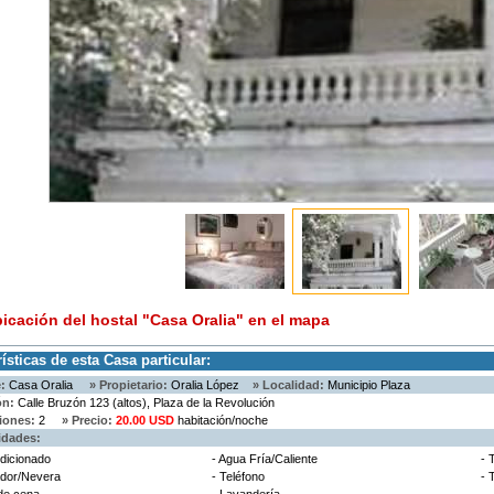
bicación del hostal "Casa Oralia" en el mapa
ísticas de esta Casa particular:
:
Casa Oralia
» Propietario:
Oralia López
» Localidad:
Municipio Plaza
ón:
Calle Bruzón 123 (altos), Plaza de la Revolución
iones:
2
» Precio:
20.00 USD
habitación/noche
dades:
ndicionado
- Agua Fría/Caliente
- 
ador/Nevera
- Teléfono
- 