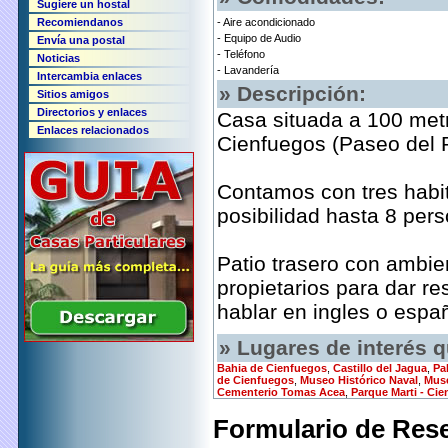
Sugiere un hostal
Recomiendanos
- Aire acondicionado
- Equipo de Audio
Envía una postal
- Teléfono
Noticias
- Lavandería
Intercambia enlaces
» Descripción:
Sitios amigos
Directorios y enlaces
Casa situada a 100 metr
Enlaces relacionados
Cienfuegos (Paseo del 
Contamos con tres habi
posibilidad hasta 8 per
Patio trasero con ambie
propietarios para dar r
hablar en ingles o españ
» Lugares de interés q
Bahia de Cienfuegos
,
Castillo del Jagua
,
Pal
de Cienfuegos
,
Museo Histórico Naval
,
Muse
Cementerio Tomas Acea
,
Parque Marti - Ci
Formulario de Rese