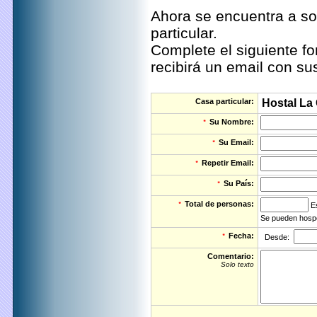
Ahora se encuentra a so
particular.
Complete el siguiente fo
recibirá un email con su
Casa particular:
Hostal La
Su Nombre:
*
Su Email:
*
Repetir Email:
*
Su País:
*
Total de personas:
*
Es
Se pueden hospe
Fecha:
*
Desde:
Comentario:
Solo texto