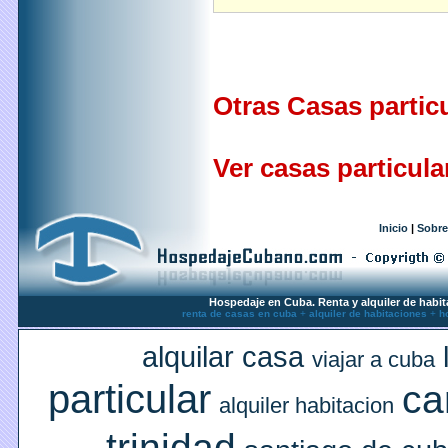
Otras Casas partic
Ver casas particula
Inicio
|
Sobre
Hospedaje en Cuba. Renta y alquiler de habit
renta de casas en cuba
+
alquiler de habitaciones
+
h
alquilar casa
viajar a cuba
particular
ca
alquiler habitacion
trinidad