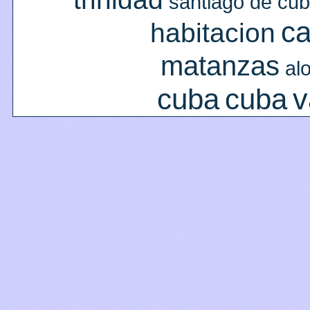
santiago de cu
c
habitacion
matanzas
al
v
cuba
cuba