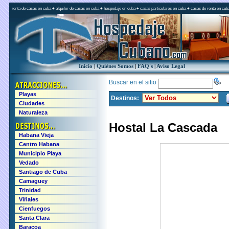
renta de casas en cuba
+
alquiler de casas en cuba
+
hospedaje en cuba
+
casas particulares en cuba
+
casas de renta en cub
Inicio
|
Quiénes Somos
|
FAQ's
|
Aviso Legal
Buscar en el sitio:
Playas
Destinos:
Ciudades
Naturaleza
Hostal La Cascada
Habana Vieja
Centro Habana
Municipio Playa
Vedado
Santiago de Cuba
Camaguey
Trinidad
Viñales
Cienfuegos
Santa Clara
Baracoa