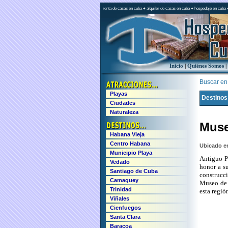
renta de casas en cuba
+
alquiler de casas en cuba
+
hospedaje en cuba
Inicio
|
Quiénes Somos
|
Buscar en e
Playas
Destinos
Ciudades
Naturaleza
Muse
Habana Vieja
Centro Habana
Ubicado en
Municipio Playa
Antiguo P
Vedado
honor a su
Santiago de Cuba
construcci
Camaguey
Museo de C
Trinidad
esta regió
Viñales
Cienfuegos
Santa Clara
Baracoa