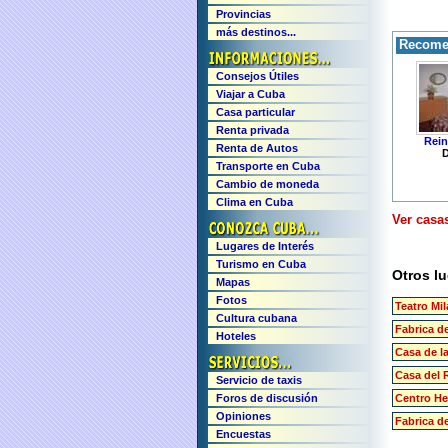
Provincias
más destinos...
Recomen
Consejos Útiles
Viajar a Cuba
Casa particular
Renta privada
Rein
Renta de Autos
D
Transporte en Cuba
Cambio de moneda
Clima en Cuba
Ver casas
Lugares de Interés
Turismo en Cuba
Otros lu
Mapas
Fotos
Teatro Mi
Cultura cubana
Fabrica d
Hoteles
Casa de la
Casa del 
Servicio de taxis
Foros de discusión
Centro H
Opiniones
Fabrica d
Encuestas