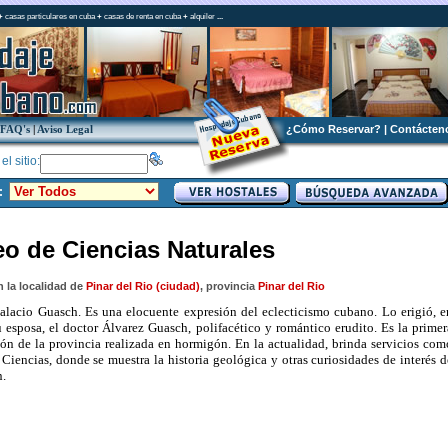
+
casas particulares en cuba
+
casas de renta en cuba
+
alquiler
...
FAQ's
|
Aviso Legal
¿Cómo Reservar?
|
Contácten
l sitio:
:
o de Ciencias Naturales
 la localidad de
Pinar del Rio (ciudad)
, provincia
Pinar del Rio
alacio Guasch. Es una elocuente expresión del eclecticismo cubano. Lo erigió, e
 esposa, el doctor Álvarez Guasch, polifacético y romántico erudito. Es la primer
ón de la provincia realizada en hormigón. En la actualidad, brinda servicios com
iencias, donde se muestra la historia geológica y otras curiosidades de interés d
n.