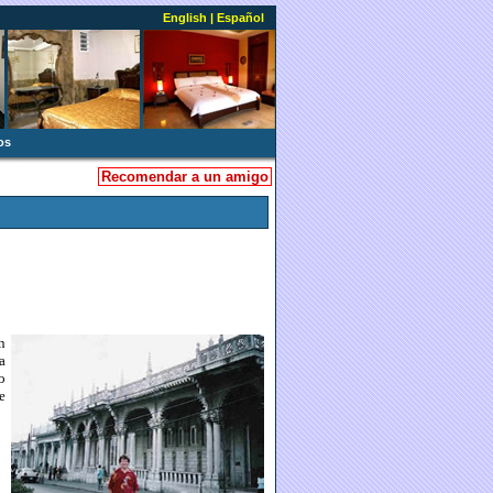
English
|
Español
os
Recomendar a un amigo
n
a
o
e