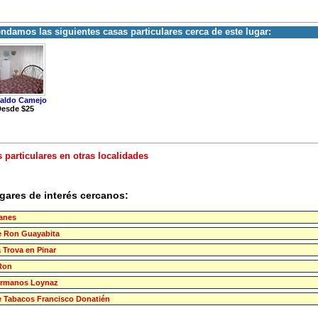
damos las siguientes casas particulares cerca de este lugar:
aldo Camejo
esde $25
 particulares en otras localidades
gares de interés cercanos:
lanes
e Ron Guayabita
 Trova en Pinar
Ron
ermanos Loynaz
e Tabacos Francisco Donatién