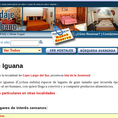
+
casas particulares en cuba
+
casas de renta en cuba
+
alquiler
...
FAQ's
|
Aviso Legal
¿Cómo Reservar?
|
Contácten
l sitio:
:
 Iguana
 la localidad de
Cayo Largo del Sur
, provincia
Isla de la Juventud
e iguanas (Cyclura nubila) especie de lagarto de gran tamaño que recuerda épo
 al ser humano, con quien llega a convivir y a compartir productos alimenticios.
 particulares en otras localidades
gares de interés cercanos:
aiso