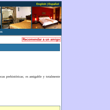
English
|
Español
os
Recomendar a un amigo
cas prehistóricas; es amigable y totalmente