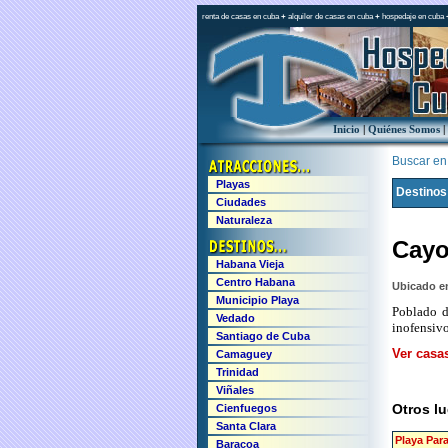
renta de casas en cuba
+
alquiler de casas en cuba
+
hospedaje en cuba
Inicio
|
Quiénes Somos
|
Buscar en e
Playas
Destinos
Ciudades
Naturaleza
Cayo
Habana Vieja
Centro Habana
Ubicado en
Municipio Playa
Poblado d
Vedado
inofensivo
Santiago de Cuba
Ver casas
Camaguey
Trinidad
Viñales
Otros lu
Cienfuegos
Santa Clara
Playa Par
Baracoa