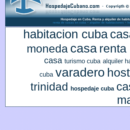
Hospedaje en Cuba. Renta y alquiler de habit
renta de casas en cuba
+
alquiler de habitaciones
+
h
habitacion cuba
cas
casa
renta
moneda
casa
turismo cuba
alquiler h
varadero
host
cuba
ca
trinidad
hospedaje cuba
ma