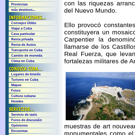
con las riquezas arran
Provincias
del Nuevo Mundo.
más destinos...
Consejos Útiles
Ello provocó constante
Viajar a Cuba
constituyera un mosaic
Casa particular
Carpentier la denomi
Renta privada
Renta de Autos
llamarse de los Castillo
Transporte en Cuba
Real Fuerza, que leva
Cambio de moneda
fortalezas militares de A
Clima en Cuba
Lugares de Interés
Turismo en Cuba
Mapas
Fotos
Cultura cubana
Hoteles
Servicio de taxis
Foros de discusión
muestras de art nouveau
Opiniones
Encuestas
monumentales como el C