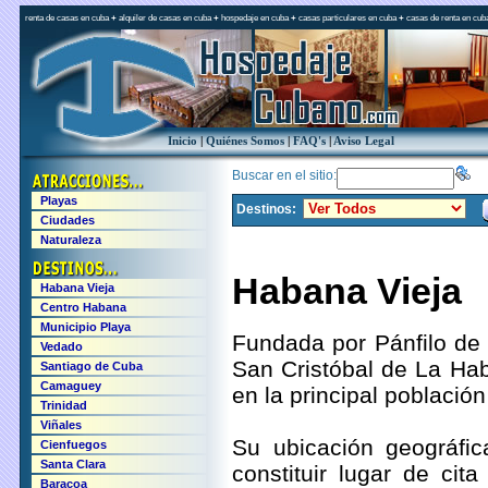
renta de casas en cuba
+
alquiler de casas en cuba
+
hospedaje en cuba
+
casas particulares en cuba
+
casas de renta en cub
Inicio
|
Quiénes Somos
|
FAQ's
|
Aviso Legal
Buscar en el sitio:
Playas
Destinos:
Ciudades
Naturaleza
Habana Vieja
Habana Vieja
Centro Habana
Municipio Playa
Fundada por Pánfilo de 
Vedado
San Cristóbal de La Hab
Santiago de Cuba
Camaguey
en la principal población
Trinidad
Viñales
Su ubicación geográfica
Cienfuegos
Santa Clara
constituir lugar de ci
Baracoa