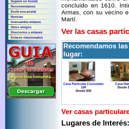
Sugiere un hostal
concluido en 1610. Int
Recomiendanos
Armas, con su vecino e
Envía una postal
Noticias
Martí.
Intercambia enlaces
Sitios amigos
Ver las casas parti
Directorios y enlaces
Enlaces relacionados
Recomendamos las s
lugar:
Casa Particular Consulado
Casa Ha
106
Desde 
Desde $35
Ver casas particular
Lugares de Interés