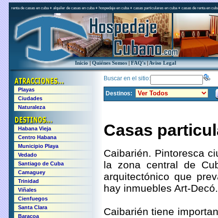
renta de casas en cuba
+
alquiler de casas en cuba
+
hospedaje en cuba
+
casas particulares en cuba
+
casas de renta en cub
Inicio
|
Quiénes Somos
|
FAQ's
|
Aviso Legal
Buscar en el sitio:
Playas
Destinos:
Ciudades
Naturaleza
Casas particul
Habana Vieja
Centro Habana
Municipio Playa
Caibarién. Pintoresca ci
Vedado
la zona central de Cub
Santiago de Cuba
Camaguey
arquitectónico que prev
Trinidad
hay inmuebles Art-Decó.
Viñales
Cienfuegos
Santa Clara
Caibarién tiene importan
Baracoa