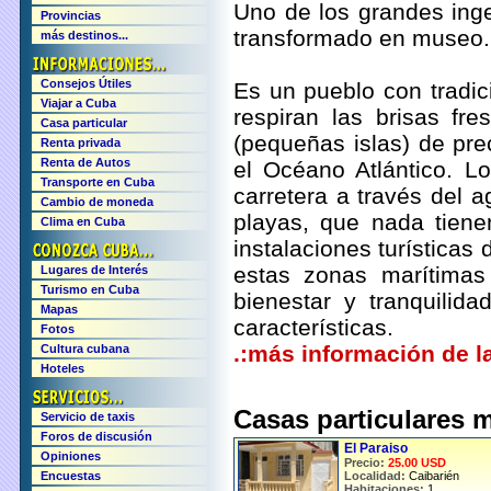
Uno de los grandes ing
Provincias
transformado en museo.
más destinos...
Consejos Útiles
Es un pueblo con tradic
Viajar a Cuba
respiran las brisas f
Casa particular
(pequeñas islas) de pr
Renta privada
Renta de Autos
el Océano Atlántico. Lo
Transporte en Cuba
carretera a través del 
Cambio de moneda
playas, que nada tien
Clima en Cuba
instalaciones turísticas 
estas zonas marítimas
Lugares de Interés
Turismo en Cuba
bienestar y tranquilida
Mapas
características.
Fotos
.:más información de la
Cultura cubana
Hoteles
Casas particulares 
Servicio de taxis
Foros de discusión
El Paraiso
Opiniones
Precio:
25.00 USD
Encuestas
Localidad:
Caibarién
Habitaciones:
1