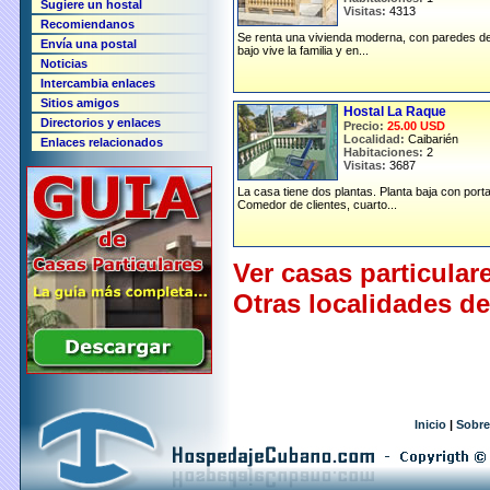
Sugiere un hostal
Visitas:
4313
Recomiendanos
Se renta una vivienda moderna, con paredes de 
Envía una postal
bajo vive la familia y en...
Noticias
Intercambia enlaces
Sitios amigos
Hostal La Raque
Directorios y enlaces
Precio:
25.00 USD
Localidad:
Caibarién
Enlaces relacionados
Habitaciones:
2
Visitas:
3687
La casa tiene dos plantas. Planta baja con porta
Comedor de clientes, cuarto...
Ver casas particular
Otras localidades de 
Inicio
|
Sobre