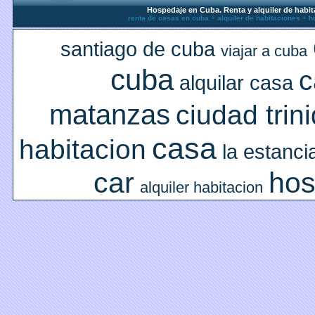
Hospedaje en Cuba. Renta y alquiler de habit
renta de casas en cuba
+
alquiler de habitaciones
+
h
santiago de cuba
viajar a cuba
cuba
c
alquilar casa
matanzas
ciudad trin
casa
habitacion
la estanci
car
hos
alquiler habitacion