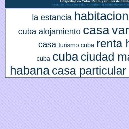
Hospedaje en Cuba. Renta y alquiler de habit
renta de casas en cuba
+
alquiler de habitaciones
+
h
habitacio
la estancia
casa
va
cuba
alojamiento
renta 
casa
turismo cuba
cuba
ciudad m
cuba
habana
casa particular