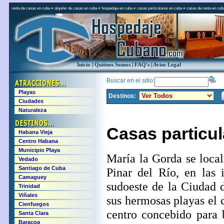
renta de casas en cuba
+
alquiler de casas en cuba
+
hospedaje en cuba
+
casas particulares en cuba
+
casas de renta en cub
Inicio
|
Quiénes Somos
|
FAQ's
|
Aviso Legal
Buscar en el sitio:
Playas
Destinos:
Ciudades
Naturaleza
Casas particul
Habana Vieja
Centro Habana
Municipio Playa
María la Gorda se local
Vedado
Santiago de Cuba
Pinar del Río, en las
Camaguey
sudoeste de la Ciudad 
Trinidad
Viñales
sus hermosas playas el 
Cienfuegos
centro concebido para 
Santa Clara
Baracoa