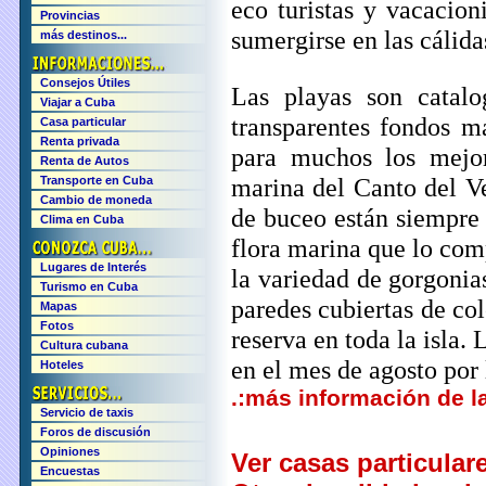
eco turistas y vacacion
Provincias
sumergirse en las cálid
más destinos...
Consejos Útiles
Las playas son catalo
Viajar a Cuba
transparentes fondos m
Casa particular
Renta privada
para muchos los mejor
Renta de Autos
marina del Canto del Ve
Transporte en Cuba
Cambio de moneda
de buceo están siempre 
Clima en Cuba
flora marina que lo co
Lugares de Interés
la variedad de gorgonia
Turismo en Cuba
paredes cubiertas de col
Mapas
Fotos
reserva en toda la isla
Cultura cubana
en el mes de agosto por 
Hoteles
.:más información de la
Servicio de taxis
Foros de discusión
Opiniones
Ver casas particular
Encuestas