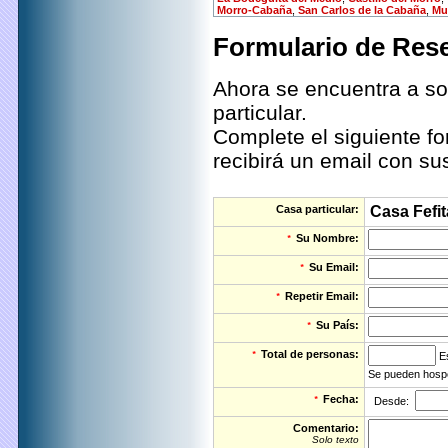
Morro-Cabaña
,
San Carlos de la Cabaña
,
Mu
Formulario de Rese
Ahora se encuentra a so
particular.
Complete el siguiente fo
recibirá un email con su
Casa particular:
Casa Fefit
Su Nombre:
*
Su Email:
*
Repetir Email:
*
Su País:
*
Total de personas:
*
Es
Se pueden hospe
Fecha:
*
Desde:
Comentario:
Solo texto