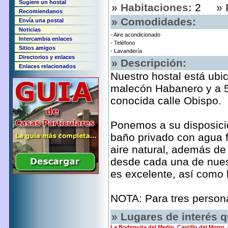
Sugiere un hostal
» Habitaciones:
2
» 
Recomiendanos
» Comodidades:
Envía una postal
Noticias
- Aire acondicionado
Intercambia enlaces
- Teléfono
Sitios amigos
- Lavandería
Directorios y enlaces
» Descripción:
Enlaces relacionados
Nuestro hostal está ubi
malecón Habanero y a 5 
conocida calle Obispo.
Ponemos a su disposici
baño privado con agua f
aire natural, además de
desde cada una de nuest
es excelente, así como 
NOTA: Para tres persona
» Lugares de interés q
La Bodeguita del Medio
,
Castillo del Morro
,