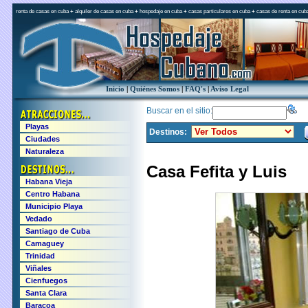
renta de casas en cuba
+
alquiler de casas en cuba
+
hospedaje en cuba
+
casas particulares en cuba
+
casas de renta en cub
Inicio
|
Quiénes Somos
|
FAQ's
|
Aviso Legal
Buscar en el sitio:
Playas
Destinos:
Ciudades
Naturaleza
Casa Fefita y Luis
Habana Vieja
Centro Habana
Municipio Playa
Vedado
Santiago de Cuba
Camaguey
Trinidad
Viñales
Cienfuegos
Santa Clara
Baracoa