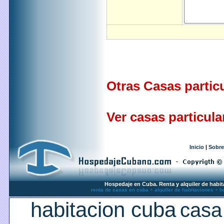
Otras Casas partic
Ver casas particula
Inicio
|
Sobre
Hospedaje en Cuba. Renta y alquiler de habit
renta de casas en cuba
+
alquiler de habitaciones
+
h
habitacion cuba
casa 