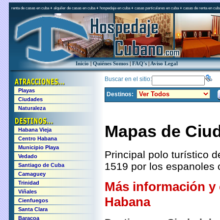
renta de casas en cuba
+
alquiler de casas en cuba
+
hospedaje en cuba
+
casas particulares en cuba
+
casas de renta en cub
Inicio
|
Quiénes Somos
|
FAQ's
|
Aviso Legal
Buscar en el sitio:
Playas
Destinos:
Ciudades
Naturaleza
Mapas de Ciu
Habana Vieja
Centro Habana
Municipio Playa
Principal polo turístico
Vedado
1519 por los espanoles 
Santiago de Cuba
Camaguey
Más información y 
Trinidad
Viñales
Habana
Cienfuegos
Santa Clara
Baracoa