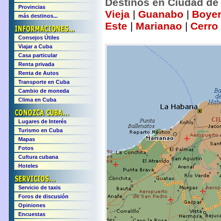
Destinos en Ciudad de
Provincias
Vieja
|
Guanabo
|
Boye
más destinos...
Este
|
Marianao
|
Cerro
Consejos Útiles
Viajar a Cuba
Casa particular
Renta privada
Renta de Autos
Transporte en Cuba
Cambio de moneda
Clima en Cuba
Lugares de Interés
Turismo en Cuba
Mapas
Fotos
Cultura cubana
Hoteles
Servicio de taxis
Foros de discusión
Opiniones
Encuestas