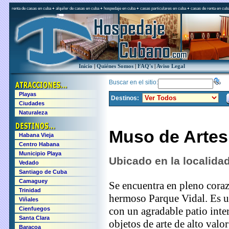
renta de casas en cuba
+
alquiler de casas en cuba
+
hospedaje en cuba
+
casas particulares en cuba
+
casas de renta en cub
Inicio
|
Quiénes Somos
|
FAQ's
|
Aviso Legal
Buscar en el sitio:
Playas
Destinos:
Ciudades
Naturaleza
Muso de Artes
Habana Vieja
Centro Habana
Municipio Playa
Ubicado en la localida
Vedado
Santiago de Cuba
Camaguey
Se encuentra en pleno corazó
Trinidad
hermoso Parque Vidal. Es u
Viñales
con un agradable patio inte
Cienfuegos
Santa Clara
objetos de arte de alto valo
Baracoa