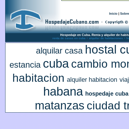
Inicio
|
Sobre
Hospedaje en Cuba. Renta y alquiler de habit
renta de casas en cuba
+
alquiler de habitaciones
+
h
hostal 
alquilar casa
cuba
cambio mo
estancia
habitacion
alquiler habitacion
via
habana
hospedaje cuba
matanzas
ciudad t