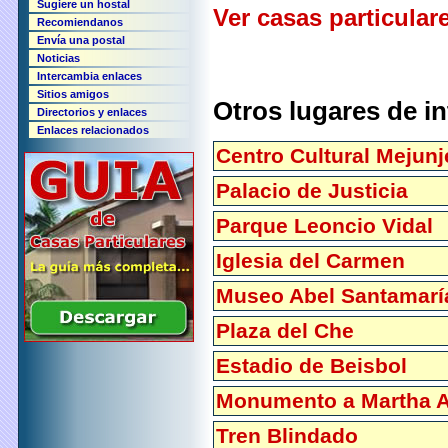
Sugiere un hostal
Ver casas particular
Recomiendanos
Envía una postal
Noticias
Intercambia enlaces
Sitios amigos
Otros lugares de i
Directorios y enlaces
Enlaces relacionados
Centro Cultural Mejunj
Palacio de Justicia
Parque Leoncio Vidal
Iglesia del Carmen
Museo Abel Santamarí
Plaza del Che
Estadio de Beisbol
Monumento a Martha 
Tren Blindado